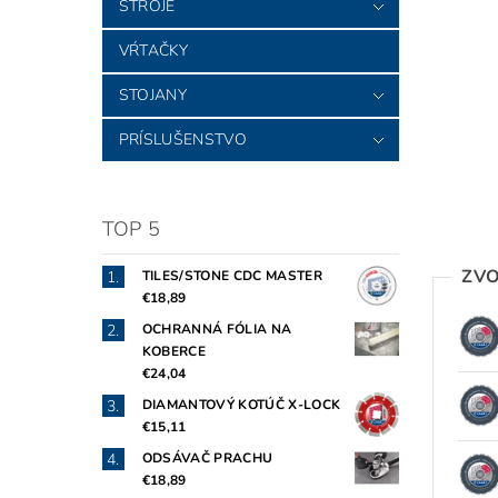
STROJE
VŔTAČKY
STOJANY
PRÍSLUŠENSTVO
TOP 5
ZVO
TILES/STONE CDC MASTER
€18,89
OCHRANNÁ FÓLIA NA
KOBERCE
€24,04
DIAMANTOVÝ KOTÚČ X-LOCK
€15,11
ODSÁVAČ PRACHU
€18,89