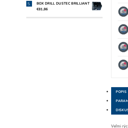
BOX DRILL DUSTEC BRILLIANT
€81,86
POPIS
PARAM
DISKU
Veľmi rýc