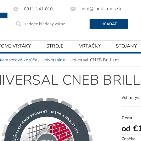
info@carat-tools.sk
0911 141 010
TOVÉ VRTÁKY
STROJE
VŔTAČKY
STOJANY
Diamantové kotúče
Univerzálne
Universal CNEB Brilliant
IVERSAL CNEB BRILL
Veľmi rýc
Cena
od €
Značka