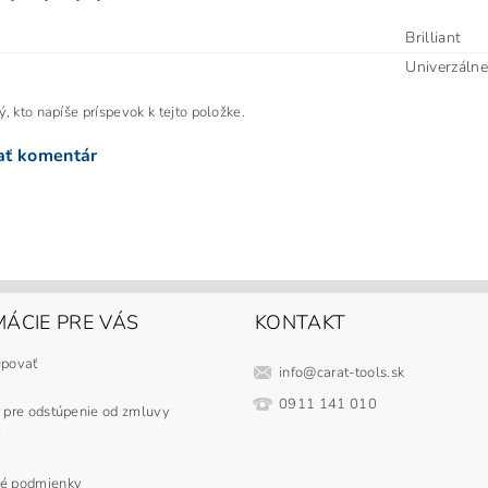
Brilliant
Univerzálne
, kto napíše príspevok k tejto položke.
ať komentár
ÁCIE PRE VÁS
KONTAKT
upovať
info
@
carat-tools.sk
0911 141 010
 pre odstúpenie od zmluvy
y
é podmienky