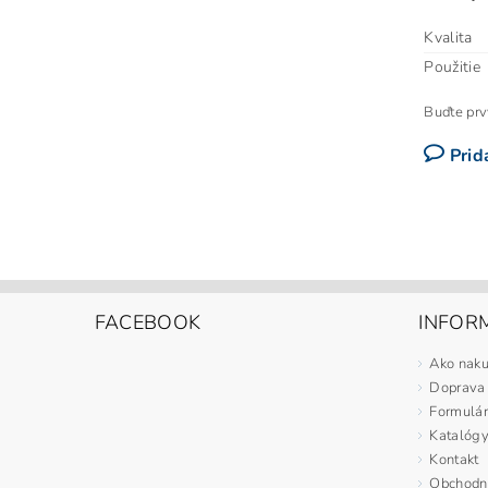
Kvalita
Použitie
Buďte prvý
Prid
FACEBOOK
INFORM
Ako nak
Doprava
Formulár
Katalóg
Kontakt
Obchodn