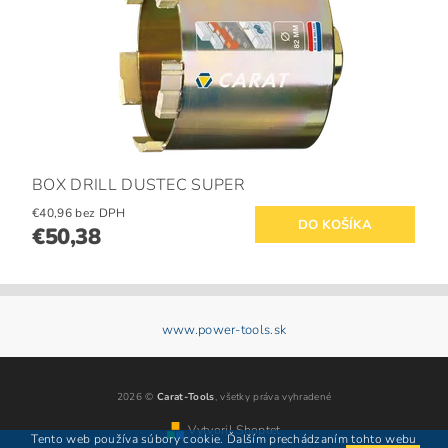
BOX DRILL DUSTEC SUPER
€40,96 bez DPH
€50,38
www.power-tools.sk
2026 ©
Carat-Tools
, všetky práva vyhradené
Vytvoril Shoptet
Tento web používa súbory cookie. Ďalším prechádzaním tohto webu