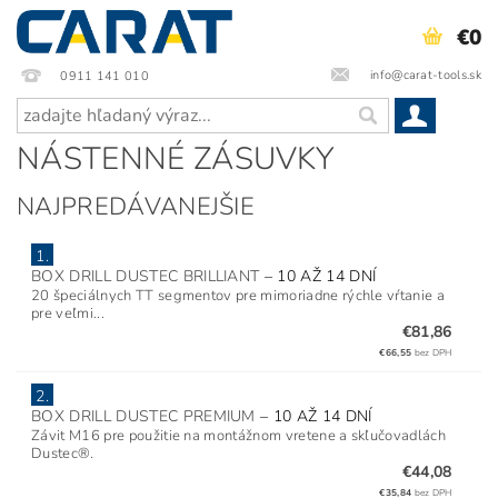
€0
info@carat-tools.sk
0911 141 010
NÁSTENNÉ ZÁSUVKY
NAJPREDÁVANEJŠIE
1.
BOX DRILL DUSTEC BRILLIANT
–
10 AŽ 14 DNÍ
20 špeciálnych TT segmentov pre mimoriadne rýchle vŕtanie a
pre veľmi...
€81,86
€66,55
bez DPH
2.
BOX DRILL DUSTEC PREMIUM
–
10 AŽ 14 DNÍ
Závit M16 pre použitie na montážnom vretene a skľučovadlách
Dustec®.
€44,08
€35,84
bez DPH