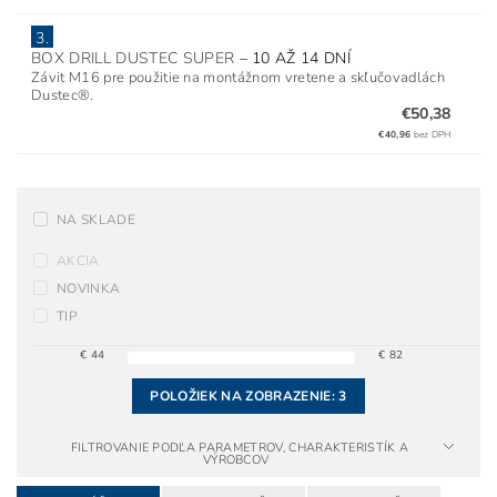
3.
BOX DRILL DUSTEC SUPER
–
10 AŽ 14 DNÍ
Závit M16 pre použitie na montážnom vretene a skľučovadlách
Dustec®.
€50,38
€40,96
bez DPH
NA SKLADE
AKCIA
NOVINKA
TIP
€
44
€
82
POLOŽIEK NA ZOBRAZENIE:
3
FILTROVANIE PODĽA PARAMETROV, CHARAKTERISTÍK A
VÝROBCOV