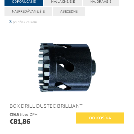
ODPORÚČAME
NAJLACNEJŠIE
NAJDRAHŠIE
NAJPREDÁVANEJŠIE
ABECEDNE
3
položiek celkom
BOX DRILL DUSTEC BRILLIANT
€66,55 bez DPH
€81,86