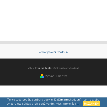
www.power-tools.sk
2026 ©
Carat-Tools
, všetky práva vyhradené
Vytvoril Shoptet
Tento web používa súbory cookie. Ďalším prechádzaním tohto webu
vyjadrujete súhlas s ich používaním. Viac informácií
tu
.
ROZUMIEM