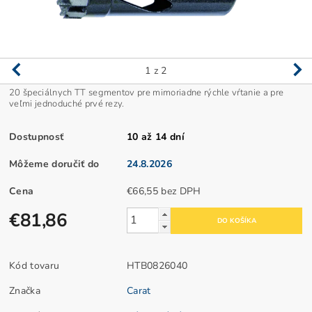
1
z 2
20 špeciálnych TT segmentov pre mimoriadne rýchle vŕtanie a pre
veľmi jednoduché prvé rezy.
Dostupnosť
10 až 14 dní
Môžeme doručiť do
24.8.2026
Cena
€66,55 bez DPH
€81,86
Kód tovaru
HTB0826040
Značka
Carat