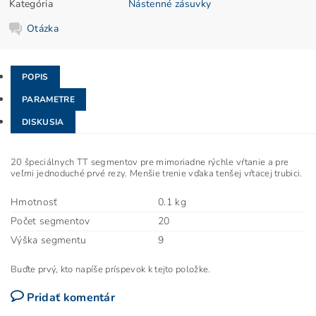
Kategória
Nástenné zásuvky
Otázka
POPIS
PARAMETRE
DISKUSIA
20 špeciálnych TT segmentov pre mimoriadne rýchle vŕtanie a pre
veľmi jednoduché prvé rezy.
Menšie trenie vďaka tenšej vŕtacej trubici.
Hmotnosť
0.1 kg
Počet segmentov
20
Výška segmentu
9
Buďte prvý, kto napíše príspevok k tejto položke.
Pridať komentár