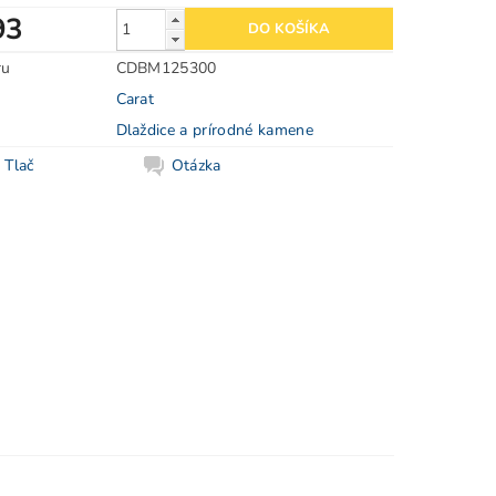
93
ru
CDBM125300
Carat
Dlaždice a prírodné kamene
Tlač
Otázka