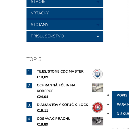
STROJE
VŔTAČKY
STOJANY
PRÍSLUŠENSTVO
TOP 5
TILES/STONE CDC MASTER
€18,89
OCHRANNÁ FÓLIA NA
KOBERCE
POPIS
€24,04
PARAM
DIAMANTOVÝ KOTÚČ X-LOCK
€15,11
DISKU
ODSÁVAČ PRACHU
€18,89