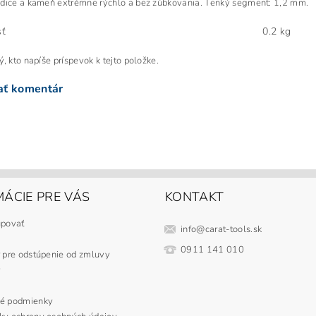
dice a kameň extrémne rýchlo a bez zúbkovania.
Tenký segment: 1,2 mm.
ť
0.2 kg
, kto napíše príspevok k tejto položke.
ať komentár
ÁCIE PRE VÁS
KONTAKT
upovať
info
@
carat-tools.sk
0911 141 010
 pre odstúpenie od zmluvy
y
é podmienky