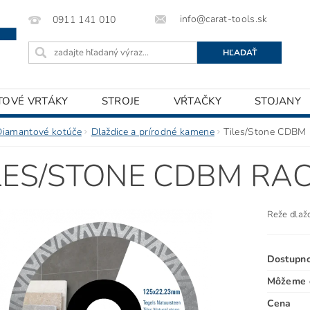
info@carat-tools.sk
0911 141 010
TOVÉ VRTÁKY
STROJE
VŔTAČKY
STOJANY
Diamantové kotúče
Dlaždice a prírodné kamene
Tiles/Stone CDBM 
LES/STONE CDBM RA
Reže dlaž
Dostupn
Môžeme d
Cena