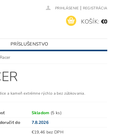
|
PRIHLÁSENIE
REGISTRÁCIA
KOŠÍK:
€0
PRÍSLUŠENSTVO
Racer
CER
dice a kameň extrémne rýchlo a bez zúbkovania.
osť
Skladom
(5 ks)
oručiť do
7.8.2026
€19,46 bez DPH