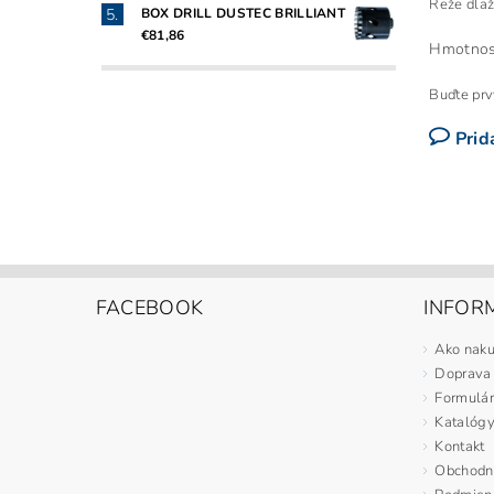
Reže dlaž
BOX DRILL DUSTEC BRILLIANT
€81,86
Hmotnos
Buďte prvý
Prid
FACEBOOK
INFORM
Ako nak
Doprava
Formulár
Katalóg
Kontakt
Obchodn