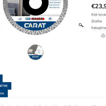
€23,
Kód tova
Značka
Kategória
ETRE
SIA